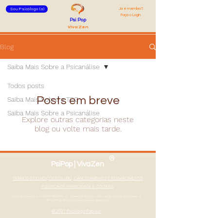
Já é membro?
Sou Psicólogo (a)
Faça o Login
Psi Pop
Viva Zen
Blog
Saiba Mais Sobre a Psicanálise
Todos posts
Posts em breve
Saiba Mais Sobre a TCC
Saiba Mais Sobre a Psicanálise
Explore outras categorias neste
blog ou volte mais tarde.
®
PsiPop | VivaZen
TERMOS E CONDIÇÕES DE USO, CANCELAMENTO E RESSARCIMENTO
POLÍTICA DE PRIVACIDADE E COOKIES
Psicóloga Popular Eireli - CNPJ
347190100001-01
- Endereço Av. São João, 2375, sala 706, São José dos Campos - SP
Tel: (12) 99133-0710
|
Email: psicologapopular@gmail.com
© 2021 Psicólogo Popular