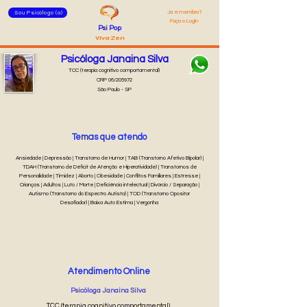
Já é membro?
Sou Psicólogo (a)
Faça o Login
Psi Pop
Viva Zen
Psicóloga Janaina Silva
TCC (terapia cognitivo comportamental)
CRP 06/205972
São Paulo - SP
Temas que atendo
Ansiedade | Depressão | Transtorno de Humor | TAB (Transtorno Afetivo Bipolar) |
TDAH (Transtorno de Déficit de Atenção e Hiperatividade) | Transtornos de
Personalidade | Timidez | Aborto | Obesidade | Conflitos Familiares | Estresse |
Crianças | Adultos | Luto / Morte | Deficiência intelectual | Divórcio / Separação |
Autismo (Transtorno do Espectro Autista) | TOD (Transtorno Opositor
Desafiador) | Baixa Auto Estima | Vergonha
Atendimento Online
Psicóloga Janaina Silva
TCC (terapia cognitivo comportamental)