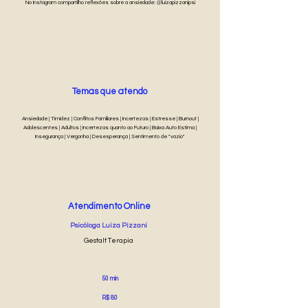
No Instagram compartilho reflexões sobre a ansiedade: @luizapizzanipsi
Temas que atendo
Ansiedade | Timidez | Conflitos Familiares | Incertezas | Estresse | Burnout |
Adolescentes | Adultos | Incertezas quanto ao Futuro | Baixa Auto Estima |
Insegurança | Vergonha | Desesperança | Sentimento de "vazio"
Atendimento Online
Psicóloga Luiza Pizzani
Gestalt Terapia
50 min
R$ 80