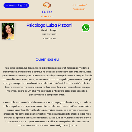
Já é membro?
Sou Psicólogo (a)
Faça o Login
Psi Pop
Viva Zen
Psicóloga Luiza Pizzani
Gestalt Terapia
CRP 03/23473
Salvador - BA
Quem sou eu
Olá, sou psicóloga, há 4 anos, utilizo a abordagem da Gestalt-terapia para mediar os
atendimentos. Meu objetivo é contribuir no processo de autoconhecimento, autocuidado,
gerenciamento de emoções. A escolha da psicologia como profissão se deu pelo fato de
amar ouvir histórias. Atualmente, estou cursando uma pós-graduação em Gestalt-terapia,
abordagem na qual também baseio o trabalho clínico. A Gestalt, com sua visão holística e
foco no presente, me permite ajudar minhas pacientes a se reconectarem consigo
mesmas, a partir de um olhar mais profundo e integrativo sobre suas emoções,
pensamentos e comportamentos.
Meu trabalho com a ansiedade busca oferecer um espaço acolhedor e seguro, onde as
mulheres podem se expressar livremente, reconhecendo seus padrões emocionais e
comportamentais. Com a Gestalt, ajudo minhas pacientes a compreenderem a
ansiedade não como algo a ser combatido, mas como uma manifestação de algo mais
profundo que precisa ser ouvido e integrado. Busco guiar as mulheres a entenderem o
impacto que suas emoções têm em suas vidas e como podem lidar com isso de
maneira mais saudável e leve. Vem comigo nesta jornada!