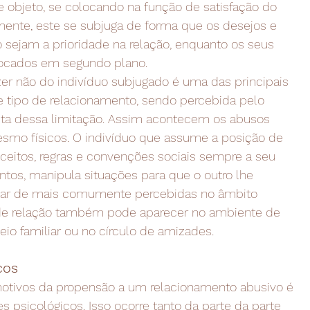
 objeto, se colocando na função de satisfação do
ente, este se subjuga de forma que os desejos e
 sejam a prioridade na relação, enquanto os seus
locados em segundo plano.
zer não do indivíduo subjugado é uma das principais
se tipo de relacionamento, sendo percebida pelo
eita dessa limitação. Assim acontecem os abusos
smo físicos. O indivíduo que assume a posição de
ceitos, regras e convenções sociais sempre a seu
ntos, manipula situações para que o outro lhe
esar de mais comumente percebidas no âmbito
 de relação também pode aparecer no ambiente de
seio familiar ou no círculo de amizades.
cos
otivos da propensão a um relacionamento abusivo é
es psicológicos. Isso ocorre tanto da parte da parte