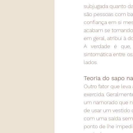
subjugada quanto da
são pessoas com bai
confiança em si me
acabam se tornando 
em geral, atribui à 
A verdade é que, 
sintomática entre o
lados.
Teoria do sapo n
Outro fator que leva
exercida. Geralment
um namorado que no
de usar um vestido 
com uma saída sem s
ponto de lhe impedi