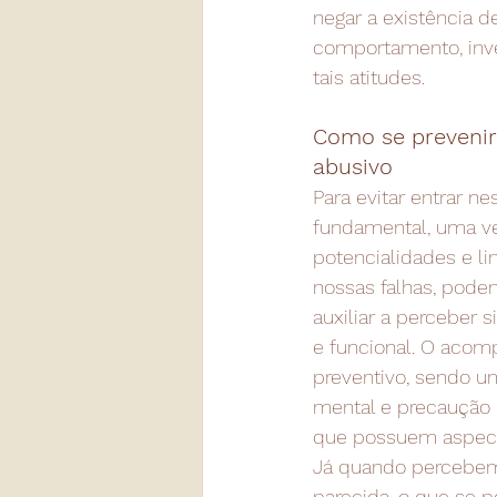
negar a existência de
comportamento, inve
tais atitudes.
Como se prevenir
abusivo
Para evitar entrar n
fundamental, uma ve
potencialidades e l
nossas falhas, pode
auxiliar a perceber
e funcional. O aco
preventivo, sendo u
mental e precaução 
que possuem aspect
Já quando percebem
parecida, o que se p