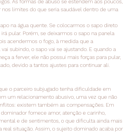
igos. As formas de abuso se estendem aos poucos,
r nos limites do que seria saudável dentro de uma
sapo na água quente. Se colocarmos o sapo direto
e irá pular. Porém, se deixarmos o sapo na panela
ois acendermos o fogo, à medida que a
vai subindo, o sapo vai se ajustando. E quando a
ça a ferver, ele não possui mais forças para pular,
ado, devido a tantos ajustes para continuar ali.
 o parceiro subjugado tenha dificuldade em
á em um relacionamento abusivo, uma vez que não
conflitos: existem também as compensações. Em
dominador fornece amor, atenção e carinho,
ental e de sentimentos, o que dificulta ainda mais
 real situação. Assim, o sujeito dominado acaba por