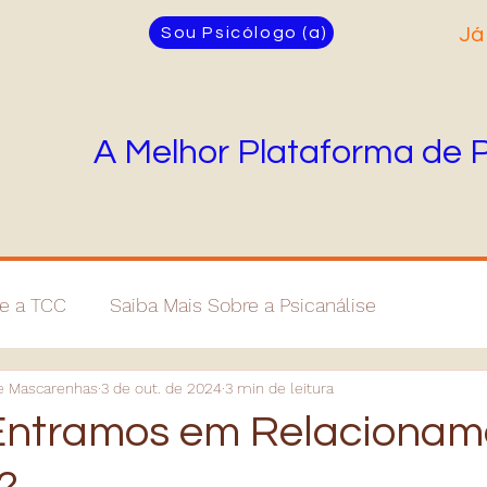
Sou Psicólogo (a)
Já
A Melhor Plataforma de 
re a TCC
Saiba Mais Sobre a Psicanálise
ie Mascarenhas
3 de out. de 2024
3 min de leitura
Entramos em Relacionam
?