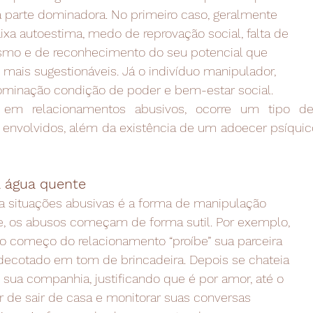
 parte dominadora. No primeiro caso, geralmente
xa autoestima, medo de reprovação social, falta de
smo e de reconhecimento do seu potencial que
mais sugestionáveis. Já o indivíduo manipulador,
dominação condição de poder e bem-estar social. 
em relacionamentos abusivos, ocorre um tipo de
s envolvidos, além da existência de um adoecer psíqui
a água quente
 a situações abusivas é a forma de manipulação
e, os abusos começam de forma sutil. Por exemplo,
 começo do relacionamento “proíbe” sua parceira
decotado em tom de brincadeira. Depois se chateia
ua companhia, justificando que é por amor, até o
r de sair de casa e monitorar suas conversas