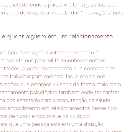
 abusos, defende o parceiro e tenta justificar seu
ntando desculpas a respeito das “motivações” para
 e ajudar alguém em um relacionamento
esse tipo de relação o autoconhecimento é
z que ele nos possibilita reconhecer nossas
imitações. A partir do momento que conhecemos
mos trabalhar para melhorá-las. Além de nos
 situações que estamos vivendo de forma mais clara
mpanhamento psicológico também pode ter caráter
ma boa estratégia para a manutenção da saúde
do envolvimento em relacionamentos desse tipo,
os de fundo emocional e psicológico.
os que uma pessoa está em uma situação
odemos fazer é tentar sensibilizá-la através de uma