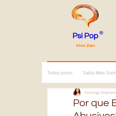
®
Psi Pop
Viva Zen
Todos posts
Saiba Mais Sob
Psicóloga Stephan
Por que 
Abusivos