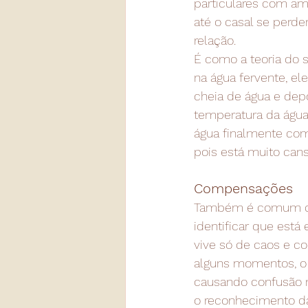
particulares com am
até o casal se perde
relação.
É como a teoria do 
na água fervente, el
cheia de água e dep
temperatura da água 
água finalmente come
pois está muito cans
Compensações
Também é comum que
identificar que est
vive só de caos e 
alguns momentos, o 
causando confusão m
o reconhecimento da