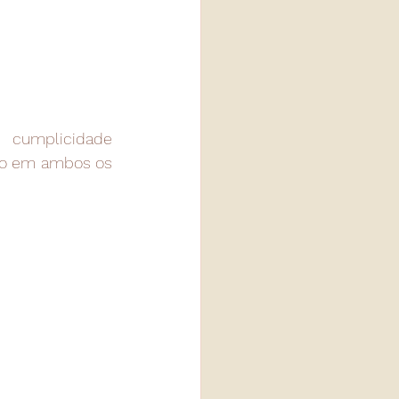
 cumplicidade 
co em ambos os 