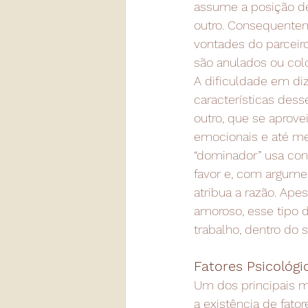
assume a posição de
outro. Consequentem
vontades do parceiro
são anulados ou co
A dificuldade em di
características des
outro, que se aprov
emocionais e até me
“dominador” usa con
favor e, com argume
atribua a razão. Ap
amoroso, esse tipo
trabalho, dentro do 
Fatores Psicológi
Um dos principais m
a existência de fator