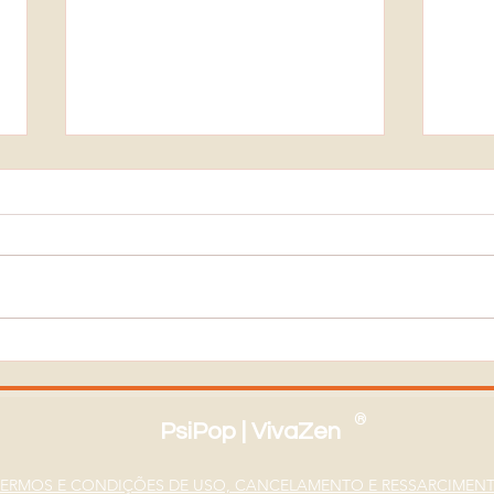
Por que Todos Deveriam
O Qu
Fazer Psicoterapia?
Quan
Ness
®
PsiPop | VivaZen
TERMOS E CONDIÇÕES DE USO, CANCELAMENTO E RESSARCIMEN