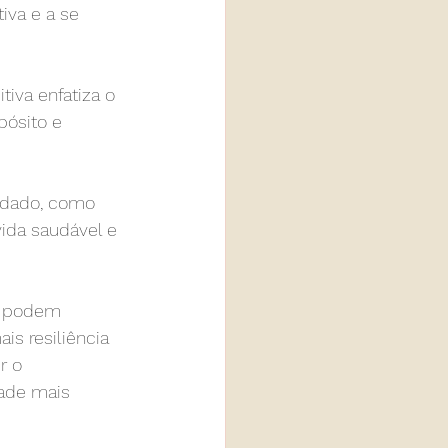
iva e a se 
tiva enfatiza o 
pósito e 
uidado, como 
vida saudável e 
as podem 
s resiliência 
r o 
ade mais 