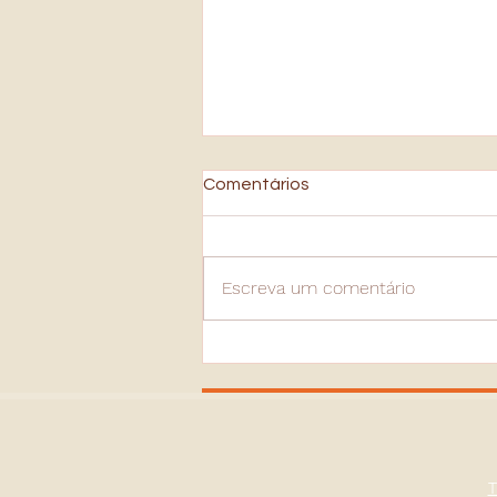
Comentários
Escreva um comentário
Por que Entramos em
Relacionamentos Abusivos?