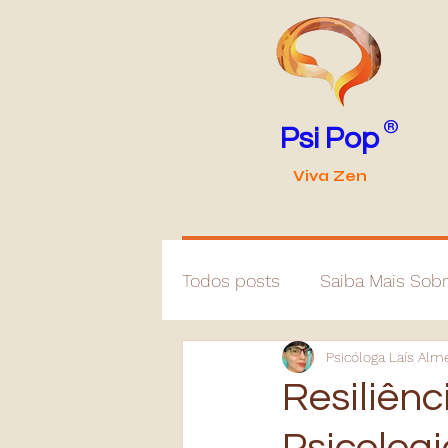
®
Psi Pop
Viva Zen
Todos posts
Saiba Mais Sob
Psicóloga Laís Alm
Resiliên
Psicologi