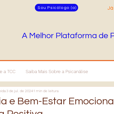
Sou Psicólogo (a)
Já
A Melhor Plataforma de 
re a TCC
Saiba Mais Sobre a Psicanálise
eida
3 de jul. de 2024
1 min de leitura
cia e Bem-Estar Emocional
a Positiva