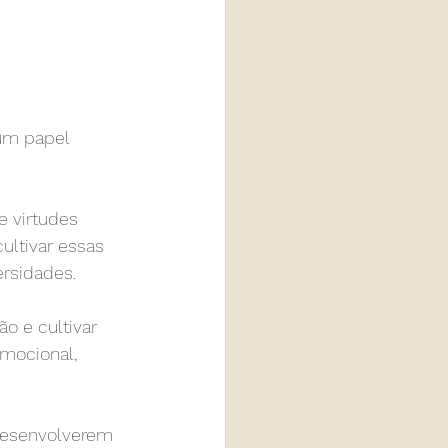
um papel 
e virtudes 
cultivar essas 
rsidades.
o e cultivar 
mocional, 
 desenvolverem 